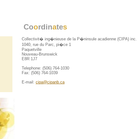
Co
o
rdin
a
te
s
Collectivit� ing�nieuse de la P�ninsule acadienne (CIPA) inc.
1040, rue du Parc, pi�ce 1
Paquetville
Nouveau-Brunswick
E8R 1J7
Telephone: (506) 764-1030
Fax: (506) 764-1039
E-mail:
cipa@cipanb.ca