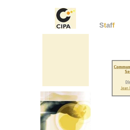
S
t
af
f