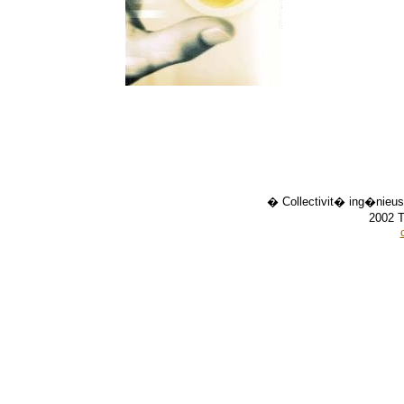
� Collectivit� ing�nieus
2002 T