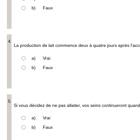
b)
Faux
4
La production de lait commence deux à quatre jours après l'a
a)
Vrai
b)
Faux
5
Si vous décidez de ne pas allaiter, vos seins continueront quan
a)
Vrai
b)
Faux