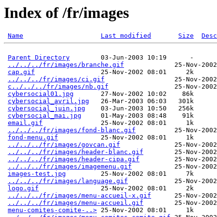
Index of /fr/images
Name
Last modified
Size
Desc
Parent Directory
        03-Jun-2003 10:19      -  

../../../fr/images/branche.gif
             25-Nov-2002
cap.gif
                 25-Nov-2002 08:01     2k  

../../../fr/images/ci.gif
                  25-Nov-2002
c../../../fr/images/nb.gif
                 25-Nov-2002
cybersocial01.jpg
       27-Nov-2002 10:02    86k  

cybersocial_avril.jpg
   26-Mar-2003 06:03   301k  

cybersocial_juin.jpg
    03-Jun-2003 10:50   256k  

cybersocial_mai.jpg
     01-May-2003 08:48    91k  

email.gif
               25-Nov-2002 08:01     1k  

../../../fr/images/fond-blanc.gif
          25-Nov-2002
fond-menu.gif
           25-Nov-2002 08:01     1k  

../../../fr/images/govcan.gif
              25-Nov-2002
../../../fr/images/header-blanc.gif
        25-Nov-2002
../../../fr/images/header-cipa.gif
         25-Nov-2002
../../../fr/images/imagemenu.gif
           25-Nov-2002
images-test.jpg
         25-Nov-2002 08:01     7k  

../../../fr/images/language.gif
            25-Nov-2002
logo.gif
                25-Nov-2002 08:01     2k  

../../../fr/images/menu-accueil-x.gif
      25-Nov-2002
../../../fr/images/menu-accueil.gif
        25-Nov-2002
menu-comites-comite-..>
 25-Nov-2002 08:01     1k  
