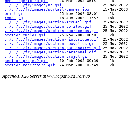
menu-repertoire.gif
     26-Mar-2003 05:51     1k  

../../../fr/images/nb.gif
                  25-Nov-2002
../../../fr/images/portail-banner.jpg
      15-May-2003
print.gif
               25-Nov-2002 08:01     1k  

rome.jpg
                18-Jun-2003 17:52    18k  

../../../fr/images/section-accueil.gif
     25-Nov-2002
../../../fr/images/section-comites.gif
     25-Nov-2002
../../../fr/images/section-coordonees.gif
  25-Nov-2002
section-emploi.gif
      25-Nov-2002 08:01     2k  

../../../fr/images/section-historique.gif
  25-Nov-2002
../../../fr/images/section-nouvelles.gif
   25-Nov-2002
../../../fr/images/section-partenaires.gif
 25-Nov-2002
../../../fr/images/section-personnel.gif
   25-Nov-2002
../../../fr/images/section-projet.gif
      25-Nov-2002
section-projet2.gif
     10-Feb-2003 09:39     1k  

section-repertoire.gif
Apache/1.3.26 Server at www.cipanb.ca Port 80