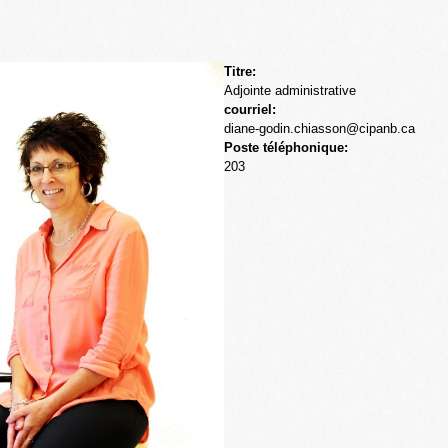
Skip to
main
content
Titre:
Adjointe administrative
courriel:
diane-godin.chiasson@cipanb.ca
Poste téléphonique:
203