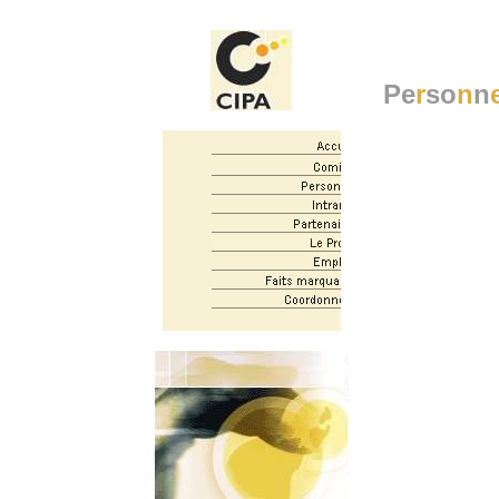
Pe
r
so
n
n