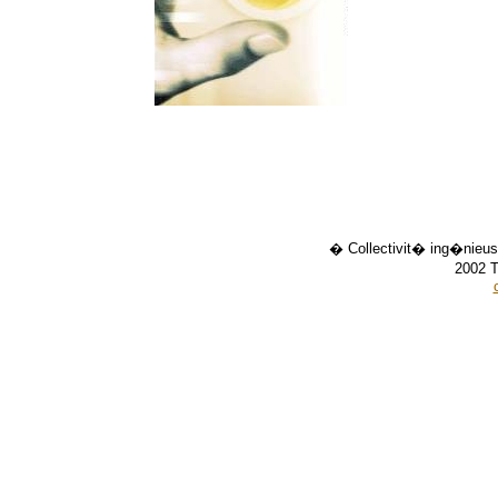
� Collectivit� ing�nieus
2002 T