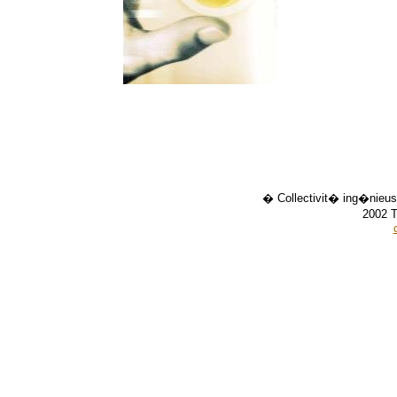
� Collectivit� ing�nieus
2002 T