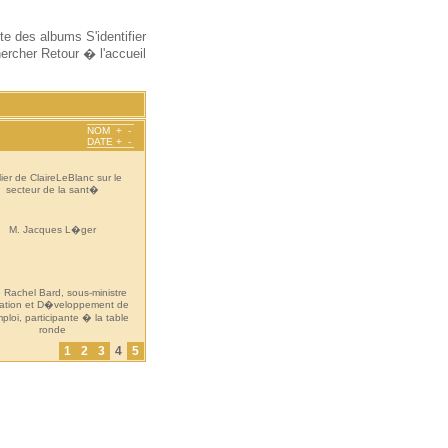
ste des albums
S'identifier
ercher
Retour � l'accueil
NOM
+
-
DATE
+
-
lier de ClaireLeBlanc sur le
secteur de la sant�
M. Jacques L�ger
Rachel Bard, sous-ministre
ation et D�veloppement de
loi, participante � la table
ronde
1
2
3
4
5