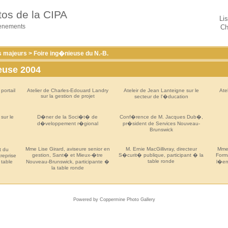
tos de la CIPA
Li
venements
Ch
 majeurs
>
Foire ing�nieuse du N.-B.
euse 2004
 portail
Atelier de Charles-Edouard Landry
Ateleir de Jean Lanteigne sur le
Ate
sur la gestion de projet
secteur de l'�ducation
sur le
D�ner de la Soci�t� de
Conf�rence de M. Jacques Dub�,
d�veloppement r�gional
pr�sident de Services Nouveau-
Brunswick
Mme Lise Girard, aviseure senior en
M. Ernie MacGillivray, directeur
Mme 
t du
gestion, Sant� et Mieux-�tre
S�curit� publique, participant � la
Form
reprise
table ronde
 table
Nouveau-Brunswick, participante �
l�emp
la table ronde
Powered by
Coppermine Photo Gallery