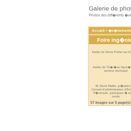
Galerie de pho
Photos des diff�rents �
Accueil
>
�v�nements
Foire ing�ni
Atelier de Denis Poirier sur le
Atelier de Th�r�se Hach� 
secteur municipal
M. Denis Mallet, pr�siden
Conseil d'administration d'Ent
P�ninsule, participant � la
ronde
57 images sur 5 page(s)