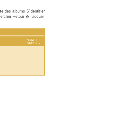
ste des albums
S'identifier
ercher
Retour � l'accueil
NOM
+
-
DATE
+
-