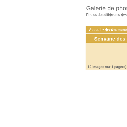
Galerie de pho
Photos des diff�rents �
Accueil
>
�v�nements
Semaine des 
12 images sur 1 page(s)