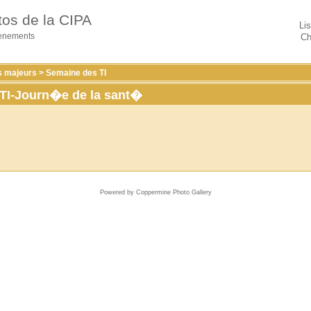
tos de la CIPA
Li
venements
Ch
 majeurs
>
Semaine des TI
TI-Journ�e de la sant�
Powered by
Coppermine Photo Gallery