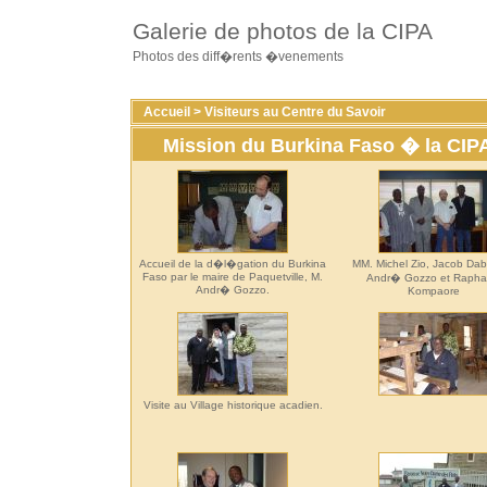
Galerie de photos de la CIPA
Photos des diff�rents �venements
Accueil
>
Visiteurs au Centre du Savoir
Mission du Burkina Faso � la CIP
Accueil de la d�l�gation du Burkina
MM. Michel Zio, Jacob Da
Faso par le maire de Paquetville, M.
Andr� Gozzo et Raph
Andr� Gozzo.
Kompaore
Visite au Village historique acadien.