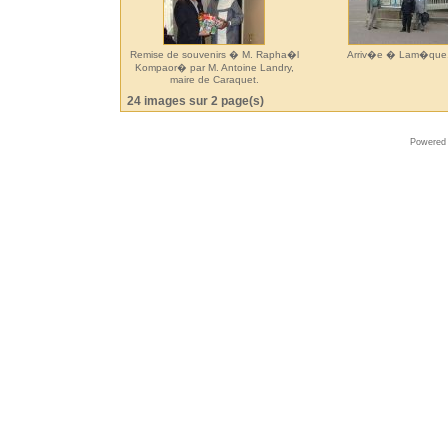
Remise de souvenirs � M. Rapha�l
Arriv�e � Lam�que
Kompaor� par M. Antoine Landry,
maire de Caraquet.
24 images sur 2 page(s)
Powered