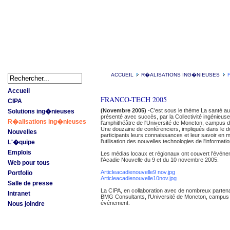
ACCUEIL
R�ALISATIONS ING�NIEUSES
F
Accueil
FRANCO-TECH 2005
CIPA
(Novembre 2005)
-C'est sous le thème La santé au c
Solutions ing�nieuses
présenté avec succès, par la Collectivité ingénieuse
R�alisations ing�nieuses
l'amphithéâtre de l'Université de Moncton, campus 
Une douzaine de conférenciers, impliqués dans le d
Nouvelles
participants leurs connaissances et leur savoir en 
l'utilisation des nouvelles technologies de l'informa
L'�quipe
Emplois
Les médias locaux et régionaux ont couvert l'événe
l'Acadie Nouvelle du 9 et du 10 novembre 2005.
Web pour tous
Articleacadienouvelle9 nov.jpg
Portfolio
Articleacadienouvelle10nov.jpg
Salle de presse
La CIPA, en collaboration avec de nombreux parten
Intranet
BMG Consultants, l'Université de Moncton, campus d
événement.
Nous joindre