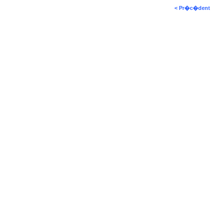
< Pr�c�dent