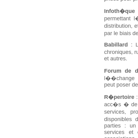
Infoth�que
:
permettant l�
distribution,
par le biais d
Babillard
: 
chroniques, r
et autres.
Forum de d
l��change d
peut poser de
R�pertoire
:
acc�s � de 
services, p
disponibles d
parties : un
services et