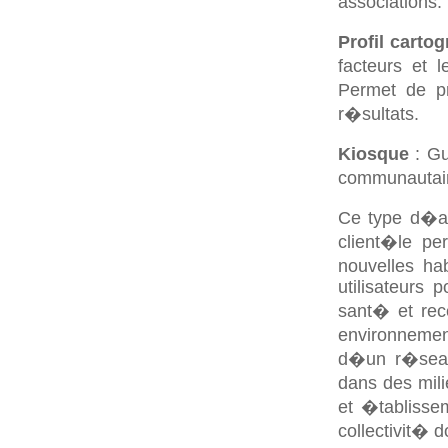
associations.
Profil carto
facteurs et 
Permet de pr
r�sultats.
Kiosque
: Gu
communautair
Ce type d�ap
client�le p
nouvelles hab
utilisateurs
sant� et re
environnement
d�un r�sea
dans des mili
et �tablissem
collectivit� 