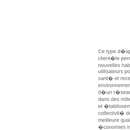
Ce type d�app
client�le pe
nouvelles hab
utilisateurs 
sant� et rec
environnement
d�un r�seau
dans des milie
et �tablissem
collectivit� 
meilleure qua
�conomies im