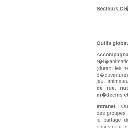
Secteurs Cl
Outils globa
A
ccompagna
t�l�animatio
(durant les 
d�ouverture),
jeu, animate
de rue, nut
m�decins et 
Intranet
: Ou
des groupes i
le partage d
prises pour p