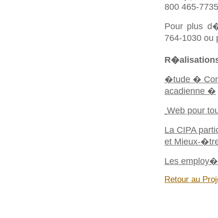
800 465-7735
Pour plus d�
764-1030 ou 
R�alisation
�tude � Comp
acadienne �
Web pour tou
La CIPA parti
et Mieux-
�
tr
Les employ�e
Retour au Proj