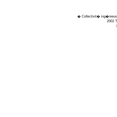
� Collectivit� ing�nieus
2002 T