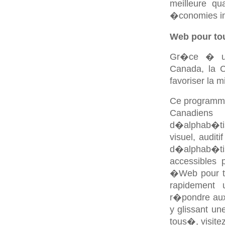
meilleure qu
�conomies im
Web pour to
Gr�ce � une
Canada, la 
favoriser la
Ce programme
Canadien
d�alphab�ti
visuel, audi
d�alphab�ti
accessibles 
�Web pour to
rapidement
r�pondre aux 
y glissant u
tous�, visite