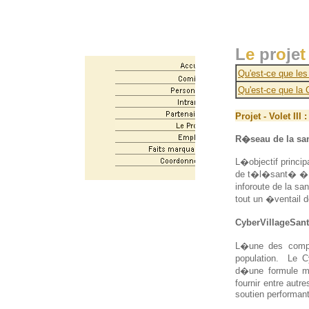
L
e
pr
o
je
t
Qu'est-ce que le
Qu'est-ce que la
Projet - Volet II
R�seau de la sa
L�objectif princi
de t�l�sant� � po
inforoute de la sa
tout un �ventail 
CyberVillageSan
L�une des compo
population.
Le C
d�une formule mu
fournir entre au
soutien performant